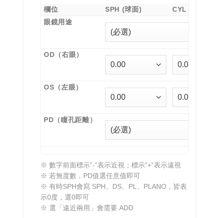
欄位
SPH (球面)
CYL (散光)
眼鏡用途
OD（右眼）
OS（左眼）
PD（瞳孔距離）
※ 數字前面標示”-“表示近視；標示”+”表示遠視
※ 若無度數，PD值選任意值即可
※ 有時SPH會寫 SPH、DS、PL、PLANO，皆表
示0度，選0即可
※ 選「遠近兩用」會需要 ADD