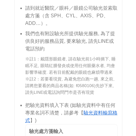
請到就近醫院／眼科／眼鏡公司驗光並索取
處方箋（含 SPH、CYL、AXIS、PD、
ADD…）。
我們也有附設驗光所提供驗光服務, 為了提
供良好的服務品質, 要來驗光, 請先LINE或
電話預約
※註1：戴隱形眼鏡者, 請在驗光前1小時摘下, 睡
眠不足, 眼睛紅腫發炎或使用任何眼藥水者, 均會
影響準確度. 若有目前配戴的眼鏡也麻煩帶過來
※註2：若要看現貨, 為避免您白跑一趟, 來之前,
請將您要看的商品名稱(如: f0580106)先抄下來,
請先LINE或電話詢問門巿是否有現貨
把驗光資料填入下表 (如驗光資料中有任何
專業名詞不清楚，請參考【
驗光資料輸寫格
式
】)
驗光處方箋輸入