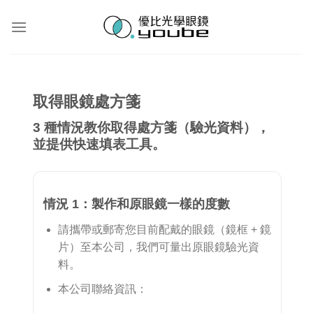
Skip
to
content
取得眼鏡處方箋
3 種情況教你取得處方箋（驗光資料），
並提供快速填表工具。
情況 1：製作和原眼鏡一樣的度數
請攜帶或郵寄您目前配戴的眼鏡（鏡框 + 鏡
片）至本公司，我們可量出原眼鏡驗光資
料。
本公司聯絡資訊：