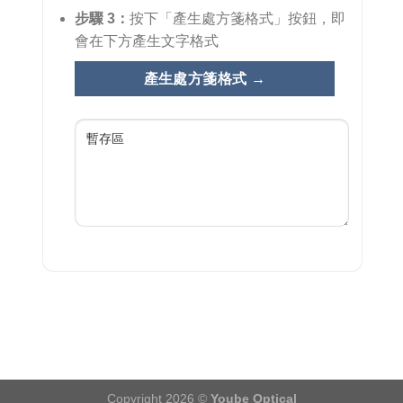
步驟 3：
按下「產生處方箋格式」按鈕，即
會在下方產生文字格式
處
產生處方箋格式 →
方
箋
格
式
輸
出
Copyright 2026 ©
Yoube Optical