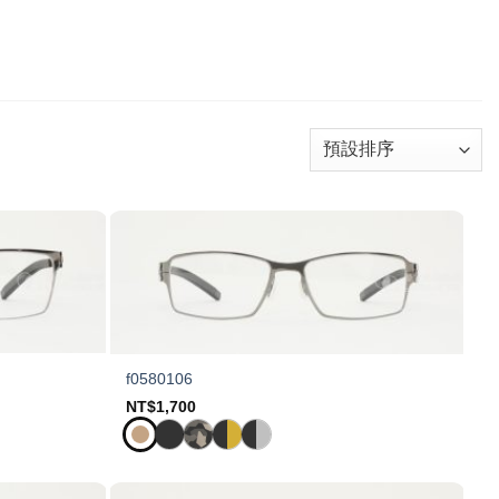
f0580106
NT$
1,700