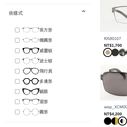
⌃
依樣式
長方形
f0580107
橢圓形
NT$
1,700
威靈頓
波士頓
飛行員
多邊形
貓眼
眉形
wisp_XCM0
圓形
NT$
4,200