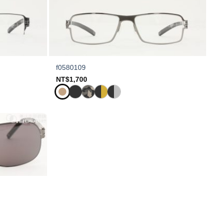
f0580109
NT$
1,700