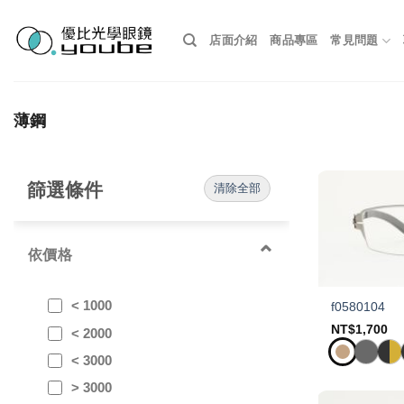
Skip
to
店面介紹
商品專區
常見問題
content
薄鋼
篩選條件
清除全部
⌃
依價格
< 1000
f0580104
NT$
1,700
< 2000
< 3000
> 3000