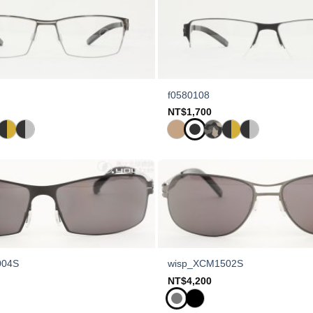
f0580108
NT$
1,700
004S
wisp_XCM1502S
NT$
4,200