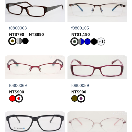
f0800003
f0800105
Price
NT$
790
–
NT$
890
NT$
1,190
range:
NT$790
+1
through
NT$890
f0800069
f0800059
NT$
900
NT$
900