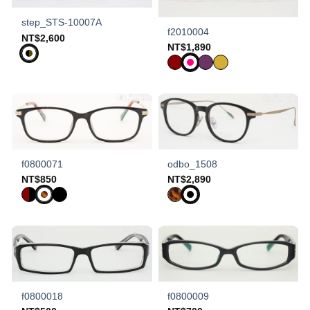
step_STS-10007A
f2010004
NT$
2,600
NT$
1,890
f0800071
odbo_1508
NT$
850
NT$
2,890
f0800018
f0800009