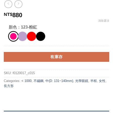
880
NT$
清除選項
顏色：
123-粉紅
有庫存
SKU:
f0120017_c015
Categories:
< 1000
,
不鏽鋼
,
中(D: 131~140mm)
,
光學眼鏡
,
半框
,
女性
,
長方形