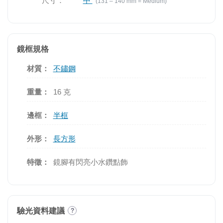
尺寸：
中
(131 – 140 mm = Medium)
鏡框規格
材質：
不鏽鋼
重量：
16 克
邊框：
半框
外形：
長方形
特徵：
鏡腳有閃亮小水鑽點飾
驗光資料建議
?