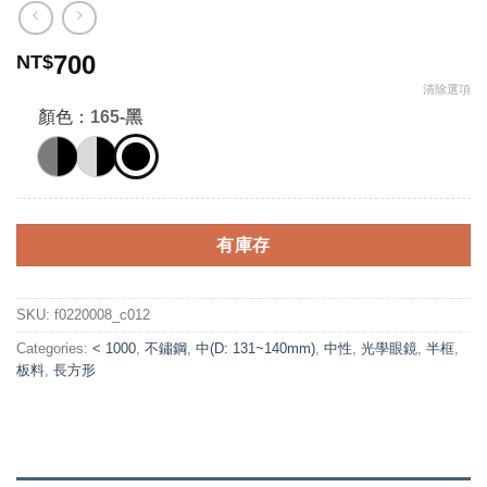
700
NT$
清除選項
顏色：
165-黑
有庫存
SKU:
f0220008_c012
Categories:
< 1000
,
不鏽鋼
,
中(D: 131~140mm)
,
中性
,
光學眼鏡
,
半框
,
板料
,
長方形