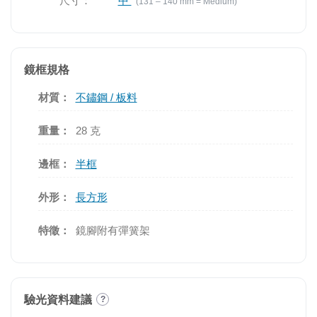
尺寸：
中
(131 – 140 mm = Medium)
鏡框規格
材質：
不鏽鋼 / 板料
重量：
28 克
邊框：
半框
外形：
長方形
特徵：
鏡腳附有彈簧架
驗光資料建議
?