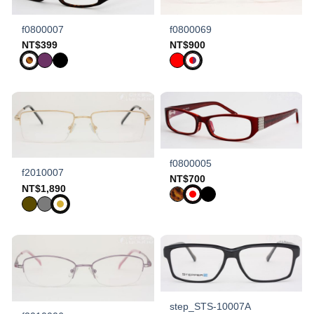
f0800007
f0800069
NT$
399
NT$
900
f0800005
f2010007
NT$
700
NT$
1,890
step_STS-10007A