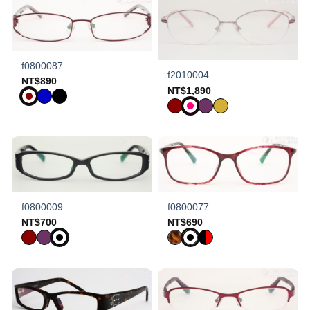
f0800087
f2010004
NT$
890
NT$
1,890
f0800009
f0800077
NT$
700
NT$
690