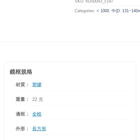
SKU:
f0250043_c197
Categories:
< 1000
,
中(D: 131~140
鏡框規格
材質：
塑膠
重量：
22 克
邊框：
全框
外形：
長方形