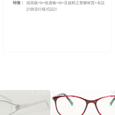
特徵：
採高級<b>低過敏</b>且超輕之塑膠材質+名設
計師流行樣式設計