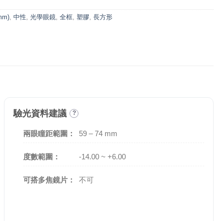
mm)
,
中性
,
光學眼鏡
,
全框
,
塑膠
,
長方形
驗光資料建議
?
兩眼瞳距範圍：
59 – 74 mm
度數範圍：
-14.00 ~ +6.00
可搭多焦鏡片：
不可