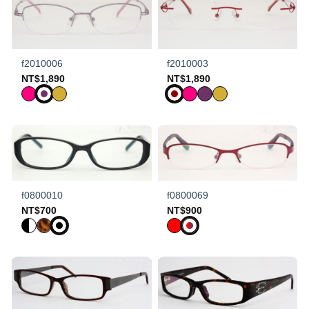
f2010006
f2010003
NT$
1,890
NT$
1,890
f0800010
f0800069
NT$
700
NT$
900