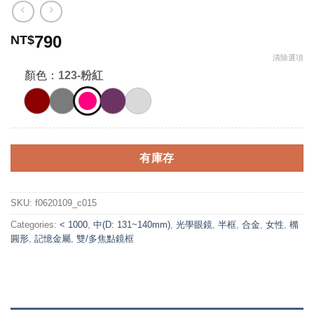
790
NT$
清除選項
顏色：
123-粉紅
有庫存
SKU:
f0620109_c015
Categories:
< 1000
,
中(D: 131~140mm)
,
光學眼鏡
,
半框
,
合金
,
女性
,
橢
圓形
,
記憶金屬
,
雙/多焦點鏡框