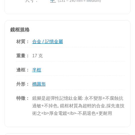
尺寸：
中
(131 – 140 mm = Medium)
鏡框規格
材質：
合金 / 記憶金屬
重量：
17 克
邊框：
半框
外形：
橢圓形
特徵：
鏡腳是超彈性記憶鈦金屬: 永不變形+不腐蝕抗
過敏+不掉色, 鏡框材質為超輕的合金,採先進技
術之<b>厚金電鍍</b>-不易退色+更耐用