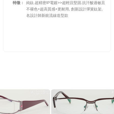
特徵：
純鈦.超精密IP電鍍>>超輕且堅固.抗汗酸過敏且
不褪色+超高質感+更耐用, 創新設計彈簧鈦架,
名設計師新銳流線造型款