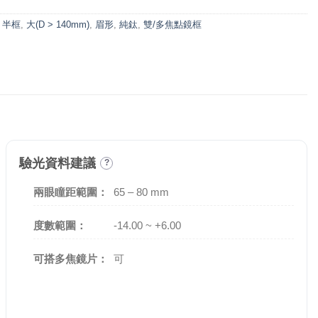
,
半框
,
大(D > 140mm)
,
眉形
,
純鈦
,
雙/多焦點鏡框
驗光資料建議
?
兩眼瞳距範圍：
65 – 80 mm
度數範圍：
-14.00 ~ +6.00
可搭多焦鏡片：
可