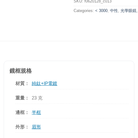
SKU:
f0620128_c013
Categories:
< 3000
,
中性
,
光學眼鏡
鏡框規格
材質：
純鈦+IP電鍍
重量：
23 克
邊框：
半框
外形：
眉形