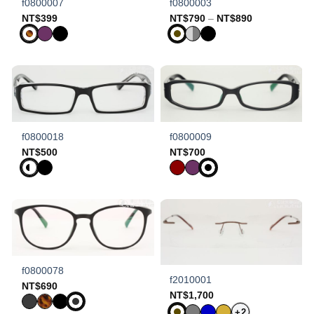
f0800007
f0800003
Price
NT$
399
NT$
790
–
NT$
890
range:
NT$790
through
NT$890
f0800018
f0800009
NT$
500
NT$
700
f0800078
f2010001
NT$
690
NT$
1,700
+2