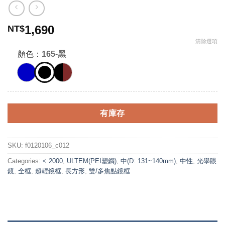
1,690
NT$
清除選項
顏色：
165-黑
有庫存
SKU:
f0120106_c012
Categories:
< 2000
,
ULTEM(PEI塑鋼)
,
中(D: 131~140mm)
,
中性
,
光學眼
鏡
,
全框
,
超輕鏡框
,
長方形
,
雙/多焦點鏡框