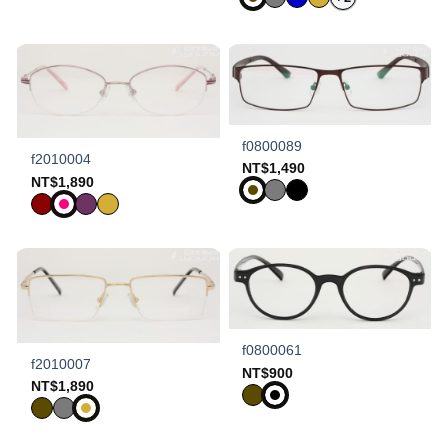
f0800089
f2010004
NT$
1,490
NT$
1,890
f0800061
f2010007
NT$
900
NT$
1,890