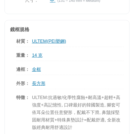
尺寸：
中
(131 – 140 mm = Medium)
鏡框規格
材質：
ULTEM(PEI塑鋼)
重量：
14 克
邊框：
全框
外形：
長方形
特徵：
ULTEM:抗過敏/化學性腐蝕+耐高溫+超輕+高
強度+高記憶性, 口碑最好的韓國製造, 腳套可
依耳朵位置任意變形，配戴不下滑, 鼻鬚採堅
固耐用材質+特殊鼻墊設計=配戴舒適, 全新改
版經典耐用舒適設計