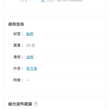
尺寸：
中
(131 – 140 mm = Medium)
鏡框規格
材質：
板料
重量：
23 克
邊框：
全框
外形：
長方形
特徵：
—
驗光資料建議
?