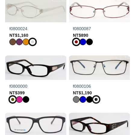
f0800024
f0800087
NT$
1,160
NT$
890
f0800000
f0800106
NT$
399
NT$
1,190