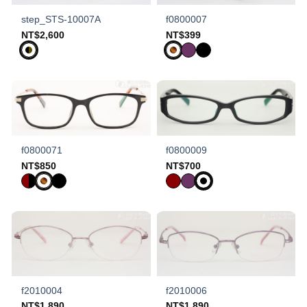
step_STS-10007A
f0800007
NT$
2,600
NT$
399
f0800071
f0800009
NT$
850
NT$
700
f2010004
f2010006
NT$
1,890
NT$
1,890