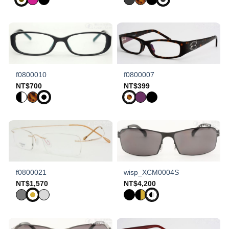
f0800010
f0800007
NT$
700
NT$
399
f0800021
wisp_XCM0004S
NT$
1,570
NT$
4,200