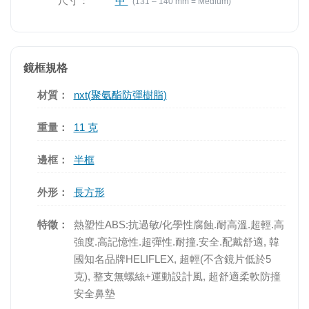
尺寸：
中
(131 – 140 mm = Medium)
鏡框規格
材質：
nxt(聚氨酯防彈樹脂)
重量：
11 克
邊框：
半框
外形：
長方形
特徵：
熱塑性ABS:抗過敏/化學性腐蝕.耐高溫.超輕.高
強度.高記憶性.超彈性.耐撞.安全.配戴舒適, 韓
國知名品牌HELIFLEX, 超輕(不含鏡片低於5
克), 整支無螺絲+運動設計風, 超舒適柔軟防撞
安全鼻墊