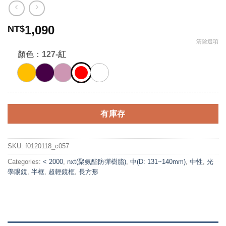
1,090
NT$
清除選項
顏色：
127-紅
有庫存
SKU:
f0120118_c057
Categories:
< 2000
,
nxt(聚氨酯防彈樹脂)
,
中(D: 131~140mm)
,
中性
,
光
學眼鏡
,
半框
,
超輕鏡框
,
長方形