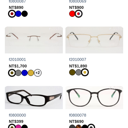
f0800087
f0800069
NT$
890
NT$
900
f2010001
f2010007
NT$
1,700
NT$
1,890
+2
f0800000
f0800078
NT$
399
NT$
690