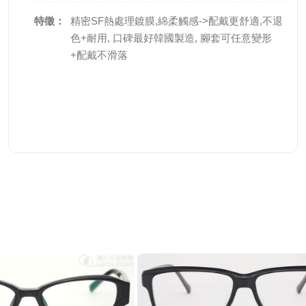
特徵：
精密SF熱處理鍍膜,綿柔觸感->配戴更舒適,不退
色+耐用, 口碑最好韓國製造, 腳套可任意變形
+配戴不滑落