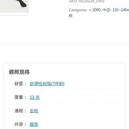
SKU:
f0120128_c003
Categories:
< 2000
,
中(D: 131~140
框
鏡框規格
材質：
超彈性樹脂(TR90)
重量：
13 克
邊框：
全框
外形：
圓形