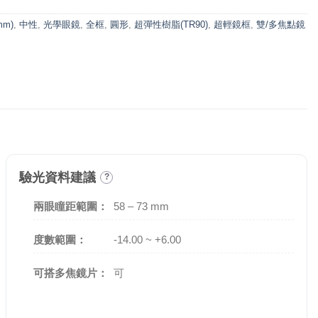
mm)
,
中性
,
光學眼鏡
,
全框
,
圓形
,
超彈性樹脂(TR90)
,
超輕鏡框
,
雙/多焦點鏡
驗光資料建議
?
兩眼瞳距範圍：
58 – 73 mm
度數範圍：
-14.00 ~ +6.00
可搭多焦鏡片：
可