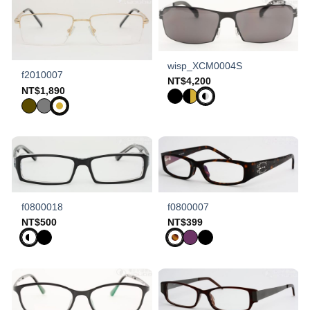
wisp_XCM0004S
f2010007
NT$
4,200
NT$
1,890
f0800018
f0800007
NT$
500
NT$
399