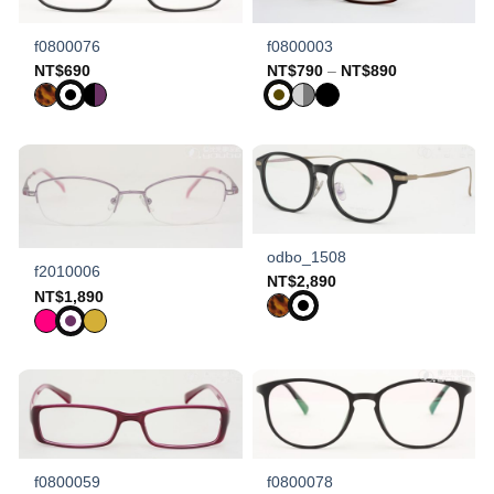
f0800076
f0800003
Price
NT$
690
NT$
790
–
NT$
890
range:
NT$790
through
NT$890
odbo_1508
f2010006
NT$
2,890
NT$
1,890
f0800059
f0800078