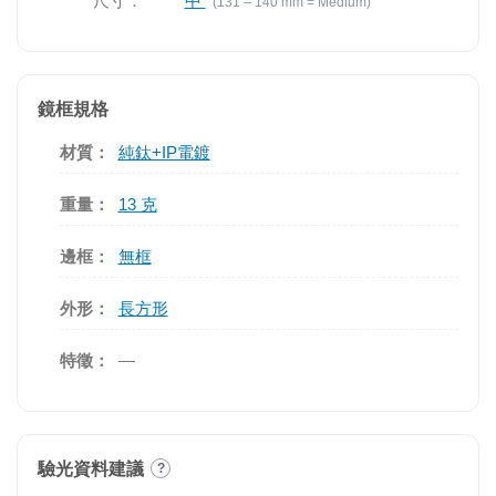
尺寸：
中
(131 – 140 mm = Medium)
鏡框規格
材質：
純鈦+IP電鍍
重量：
13 克
邊框：
無框
外形：
長方形
特徵：
—
驗光資料建議
?