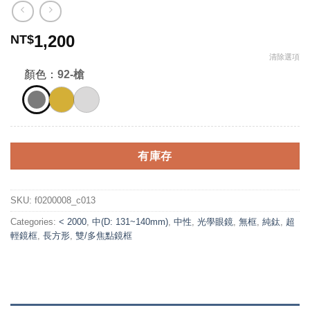
1,200
NT$
清除選項
顏色：
92-槍
有庫存
SKU:
f0200008_c013
Categories:
< 2000
,
中(D: 131~140mm)
,
中性
,
光學眼鏡
,
無框
,
純鈦
,
超
輕鏡框
,
長方形
,
雙/多焦點鏡框