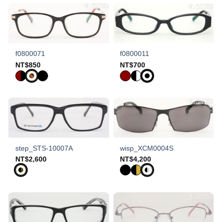
f0800071
f0800011
NT$
850
NT$
700
step_STS-10007A
wisp_XCM0004S
NT$
2,600
NT$
4,200