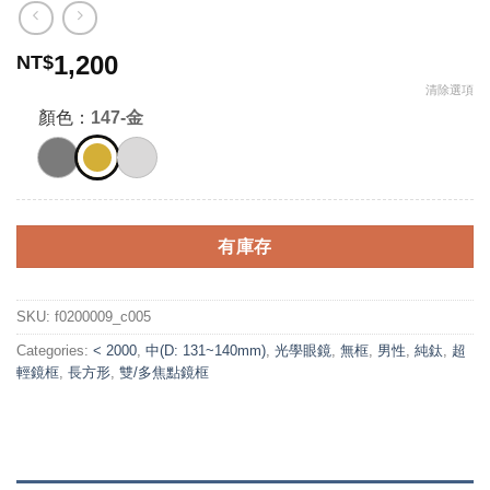
1,200
NT$
清除選項
顏色：
147-金
有庫存
SKU:
f0200009_c005
Categories:
< 2000
,
中(D: 131~140mm)
,
光學眼鏡
,
無框
,
男性
,
純鈦
,
超
輕鏡框
,
長方形
,
雙/多焦點鏡框