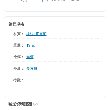
尺寸：
中
(131 – 140 mm = Medium)
鏡框規格
材質：
純鈦+IP電鍍
重量：
13 克
邊框：
無框
外形：
長方形
特徵：
—
驗光資料建議
?