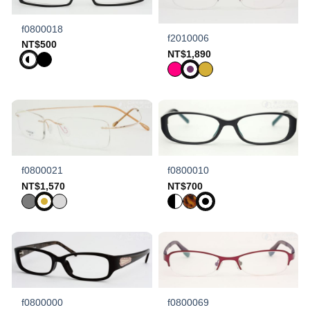
f0800018
f2010006
NT$
500
NT$
1,890
f0800021
f0800010
NT$
1,570
NT$
700
f0800000
f0800069