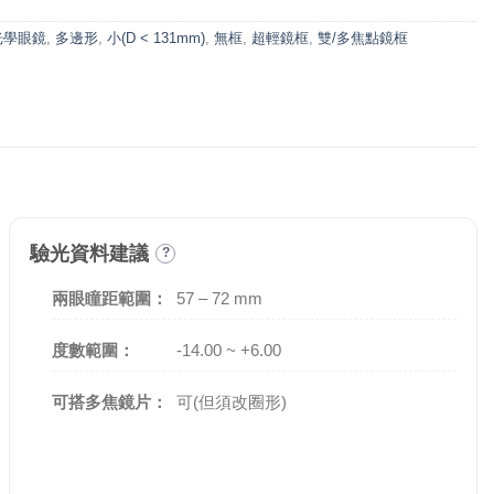
光學眼鏡
,
多邊形
,
小(D < 131mm)
,
無框
,
超輕鏡框
,
雙/多焦點鏡框
驗光資料建議
?
兩眼瞳距範圍：
57 – 72 mm
度數範圍：
-14.00 ~ +6.00
可搭多焦鏡片：
可(但須改圈形)