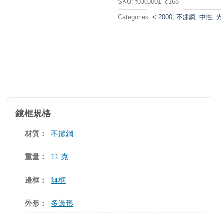
SKU:
f0300001_c168
Categories:
< 2000
,
不鏽鋼
,
中性
,
鏡框規格
材質：
不鏽鋼
重量：
11 克
邊框：
無框
外形：
多邊形