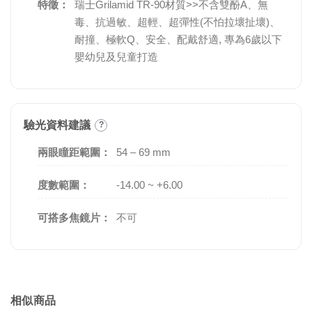
特徵：
瑞士Grilamid TR-90材質>>不含雙酚A、無
毒、抗過敏、超輕、超彈性(不怕拉壞扯壞)、
耐撞、極軟Q、安全、配戴舒適, 專為6歲以下
嬰幼兒及兒童打造
驗光資料建議
?
兩眼瞳距範圍：
54 – 69 mm
度數範圍：
-14.00 ~ +6.00
可搭多焦鏡片：
不可
相似商品