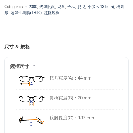
Categories:
< 2000
,
光學眼鏡
,
兒童
,
全框
,
嬰兒
,
小(D < 131mm)
,
橢圓
形
,
超彈性樹脂(TR90)
,
超輕鏡框
尺寸 & 規格
鏡框尺寸
?
鏡片寬度(A)：44 mm
鼻橋寬度(B)：20 mm
鏡腳長度(C)：137 mm