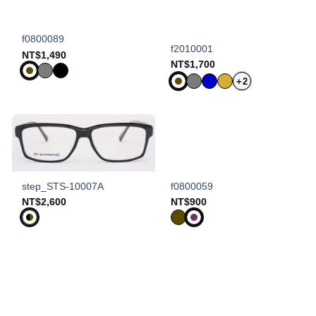
f0800089
f2010001
NT$
1,490
NT$
1,700
+2
step_STS-10007A
f0800059
NT$
2,600
NT$
900