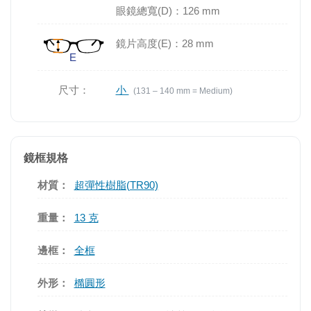
眼鏡總寬(D)：126 mm
鏡片高度(E)：28 mm
尺寸：
小
(131 – 140 mm = Medium)
鏡框規格
材質：
超彈性樹脂(TR90)
重量：
13 克
邊框：
全框
外形：
橢圓形