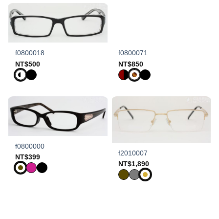
f0800018
f0800071
NT$
500
NT$
850
f0800000
f2010007
NT$
399
NT$
1,890