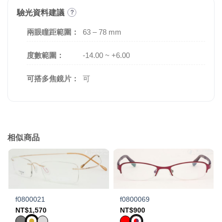
驗光資料建議
?
兩眼瞳距範圍：
63 – 78 mm
度數範圍：
-14.00 ~ +6.00
可搭多焦鏡片：
可
相似商品
f0800021
f0800069
NT$
1,570
NT$
900