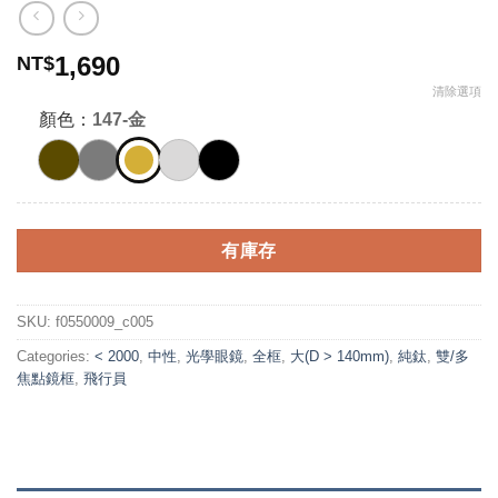
1,690
NT$
清除選項
顏色：
147-金
有庫存
SKU:
f0550009_c005
Categories:
< 2000
,
中性
,
光學眼鏡
,
全框
,
大(D > 140mm)
,
純鈦
,
雙/多
焦點鏡框
,
飛行員