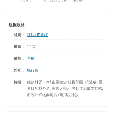
尺寸：
大
(131 – 140 mm = Medium)
鏡框規格
材質：
純鈦+IP電鍍
重量：
17 克
邊框：
全框
外形：
飛行員
特徵：
純鈦材質+IP精密電鍍:超輕且堅固+抗過敏+重
量輕配戴舒適, 復古大框,小勞勃道尼最愛款式,
名設計師經典耐看+耐用設計款