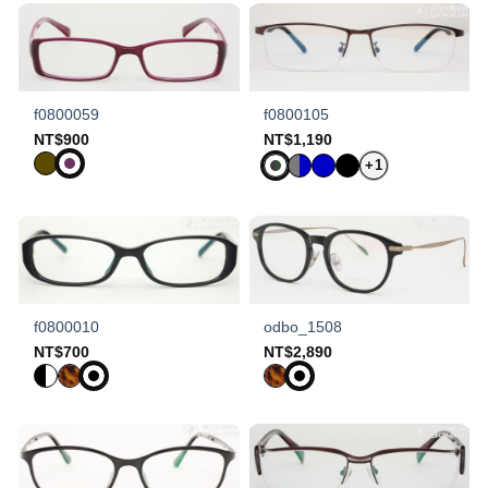
f0800059
f0800105
NT$
900
NT$
1,190
+1
f0800010
odbo_1508
NT$
700
NT$
2,890