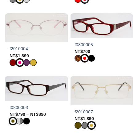
f0800005
f2010004
NT$
700
NT$
1,890
f0800003
f2010007
Price
NT$
790
–
NT$
890
range:
NT$
1,890
NT$790
through
NT$890