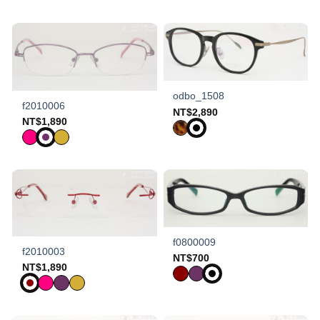
odbo_1508
f2010006
NT$
2,890
NT$
1,890
f0800009
f2010003
NT$
700
NT$
1,890