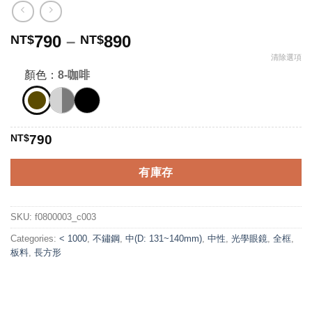
Price
790
–
890
NT$
NT$
range:
清除選項
NT$790
顏色：
8-咖啡
through
NT$890
NT$
790
有庫存
SKU:
f0800003_c003
Categories:
< 1000
,
不鏽鋼
,
中(D: 131~140mm)
,
中性
,
光學眼鏡
,
全框
,
板料
,
長方形