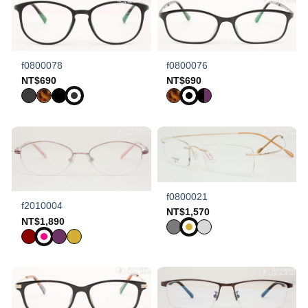
f0800078
f0800076
NT$
690
NT$
690
f0800021
f2010004
NT$
1,570
NT$
1,890