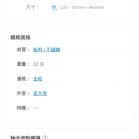
尺寸：
中
(131 – 140 mm = Medium)
鏡框規格
材質：
板料 / 不鏽鋼
重量：
22 克
邊框：
全框
外形：
長方形
特徵：
—
驗光資料建議
?