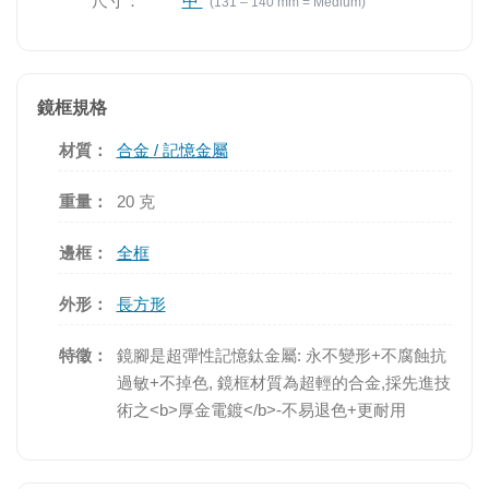
尺寸：
中
(131 – 140 mm = Medium)
鏡框規格
材質：
合金 / 記憶金屬
重量：
20 克
邊框：
全框
外形：
長方形
特徵：
鏡腳是超彈性記憶鈦金屬: 永不變形+不腐蝕抗
過敏+不掉色, 鏡框材質為超輕的合金,採先進技
術之<b>厚金電鍍</b>-不易退色+更耐用