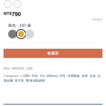
790
NT$
清除選項
顏色：
147-金
有庫存
SKU:
f0620107_c005
Categories:
< 1000
,
中(D: 131~140mm)
,
中性
,
光學眼鏡
,
全框
,
合金
,
記
憶金屬
,
長方形
,
雙/多焦點鏡框