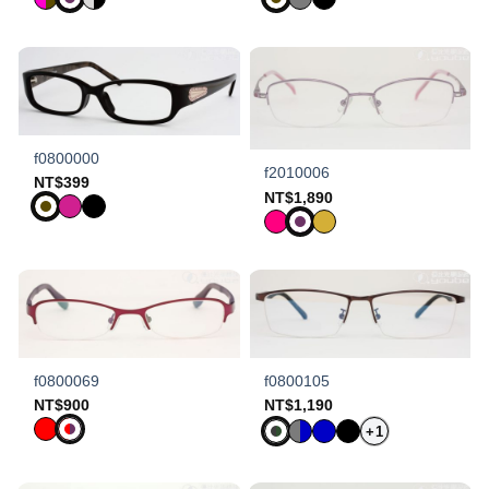
f0800000
f2010006
NT$
399
NT$
1,890
f0800069
f0800105
NT$
900
NT$
1,190
+1