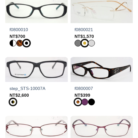
f0800010
f0800021
NT$
700
NT$
1,570
step_STS-10007A
f0800007
NT$
2,600
NT$
399