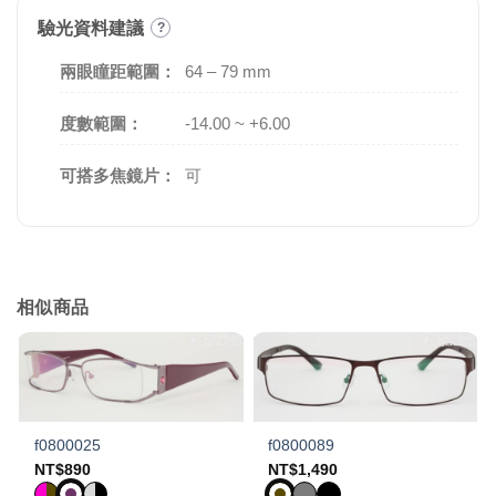
驗光資料建議
?
兩眼瞳距範圍：
64 – 79 mm
度數範圍：
-14.00 ~ +6.00
可搭多焦鏡片：
可
相似商品
f0800025
f0800089
NT$
890
NT$
1,490