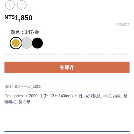
1,850
NT$
清除選項
顏色：
147-金
有庫存
SKU:
f0320057_c005
Categories:
< 2000
,
中(D: 131~140mm)
,
中性
,
光學眼鏡
,
半框
,
純鈦
,
超
輕鏡框
,
長方形