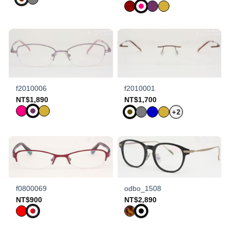
f2010006
f2010001
NT$
1,890
NT$
1,700
+2
f0800069
odbo_1508
NT$
900
NT$
2,890