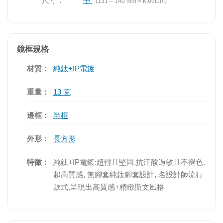
尺寸：
中
(131 – 140 mm = Medium)
鏡框規格
材質：
純鈦+IP電鍍
重量：
13 克
邊框：
半框
外形：
長方形
特徵：
純鈦+IP電鍍:超輕且堅固.抗汗酸過敏且不褪色.
超高質感, 無腳套純鈦腳套設計, 名設計師流行
款式,呈現出高質感+精緻斯文風格