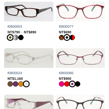
f0800003
f0800077
Price
NT$
790
–
NT$
890
NT$
690
range:
NT$790
through
NT$890
f0800024
f0800086
NT$
1,160
NT$
900