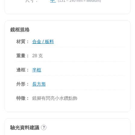
尺寸：
中
(131 – 140 mm = Medium)
鏡框規格
材質：
合金 / 板料
重量：
28 克
邊框：
半框
外形：
長方形
特徵：
鏡腳有閃亮小水鑽點飾
驗光資料建議
?