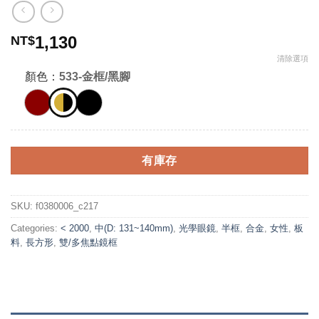
1,130
NT$
清除選項
顏色：
533-金框/黑腳
有庫存
SKU:
f0380006_c217
Categories:
< 2000
,
中(D: 131~140mm)
,
光學眼鏡
,
半框
,
合金
,
女性
,
板
料
,
長方形
,
雙/多焦點鏡框