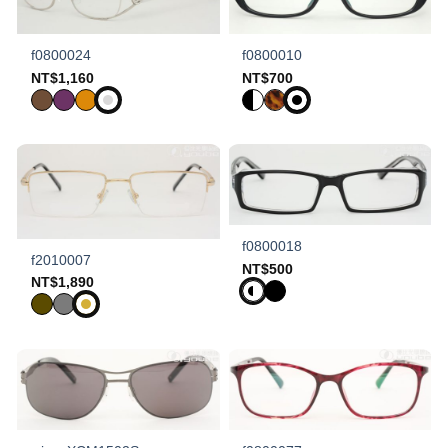
f0800024
f0800010
NT$
1,160
NT$
700
f0800018
f2010007
NT$
500
NT$
1,890