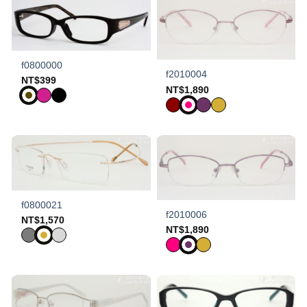
f0800000
f2010004
NT$
399
NT$
1,890
f0800021
f2010006
NT$
1,570
NT$
1,890