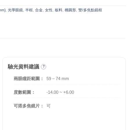
mm)
,
光學眼鏡
,
半框
,
合金
,
女性
,
板料
,
橢圓形
,
雙/多焦點鏡框
驗光資料建議
?
兩眼瞳距範圍：
59 – 74 mm
度數範圍：
-14.00 ~ +6.00
可搭多焦鏡片：
可