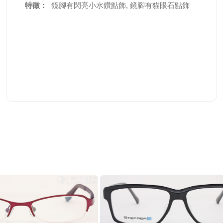
特徵：
鏡腳有閃亮小水鑽點飾, 鏡腳有貓眼石點飾