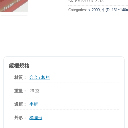
SKU:
f0380007_c218
Categories:
< 2000
,
中(D: 131~140
鏡框規格
材質：
合金 / 板料
重量：
26 克
邊框：
半框
外形：
橢圓形