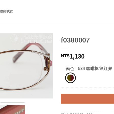
聯絡我們
f0380007
1,130
NT$
顏色：
534-咖啡框/酒紅腳